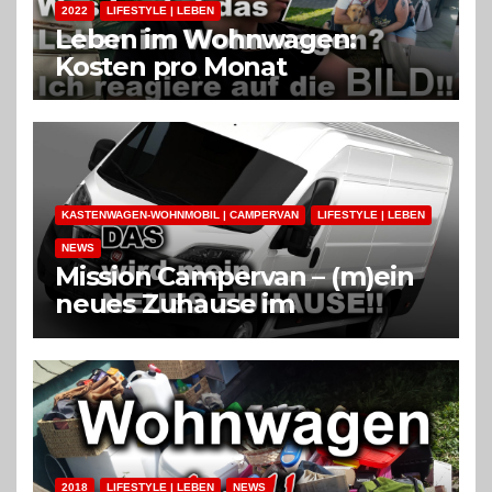
2022
LIFESTYLE | LEBEN
Leben im Wohnwagen:
Kosten pro Monat
KASTENWAGEN-WOHNMOBIL | CAMPERVAN
LIFESTYLE | LEBEN
NEWS
Mission Campervan – (m)ein
neues Zuhause im
Kastenwagen Wohnmobil
2018
LIFESTYLE | LEBEN
NEWS