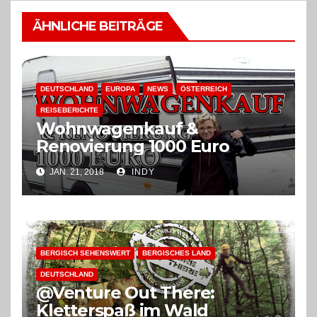
ÄHNLICHE BEITRÄGE
DEUTSCHLAND
EUROPA
NEWS
ÖSTERREICH
REISEBERICHTE
Wohnwagenkauf &
Renovierung 1000 Euro
JAN. 21, 2018
INDY
BERGISCH SEHENSWERT
BERGISCHES LAND
DEUTSCHLAND
@Venture Out There:
Kletterspaß im Wald