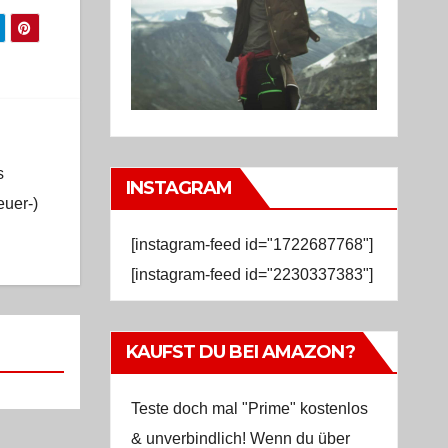
s
INSTAGRAM
euer-)
[instagram-feed id="1722687768"]
[instagram-feed id="2230337383"]
KAUFST DU BEI AMAZON?
Teste doch mal "Prime" kostenlos
& unverbindlich! Wenn du über