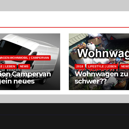
AGEN-WOHNMOBIL | CAMPERVAN
LE | LEBEN
NEWS
2018
LIFESTYLE | LEBEN
NEW
sion Campervan
Wohnwagen zu
)ein neues
schwer??
ause im
Zukunftspläne
tenwagen
nmobil