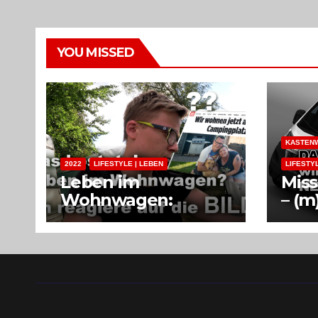
YOU MISSED
KASTENW
2022
LIFESTYLE | LEBEN
LIFESTY
Leben im
Mis
Wohnwagen:
– (m
Kosten pro Monat
Zuh
Kas
Woh