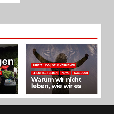
ARBEIT | JOB | GELD VERDIENEN
S
LIFESTYLE | LEBEN
NEWS
TAGEBUCH
Warum wir nicht
leben, wie wir es
uns wünschen.