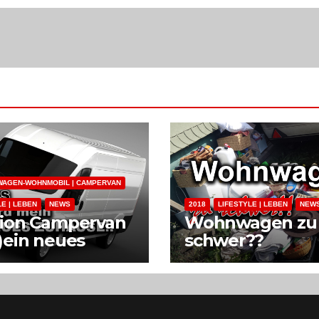
AGEN-WOHNMOBIL | CAMPERVAN
LE | LEBEN
NEWS
2018
LIFESTYLE | LEBEN
NEW
sion Campervan
Wohnwagen zu
)ein neues
schwer??
ause im
Zukunftspläne
tenwagen
nmobil