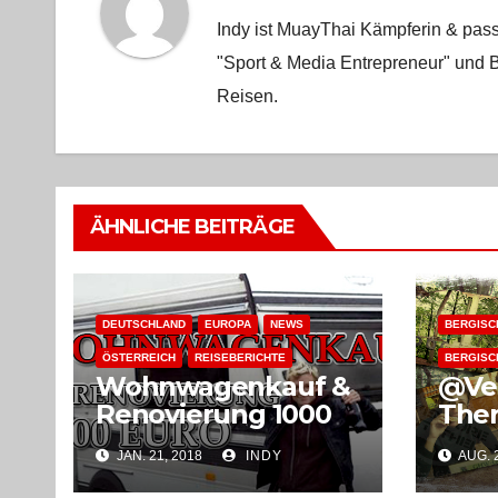
Indy ist MuayThai Kämpferin & pass
"Sport & Media Entrepreneur" und B
Reisen.
ÄHNLICHE BEITRÄGE
DEUTSCHLAND
EUROPA
NEWS
BERGISC
ÖSTERREICH
REISEBERICHTE
BERGISC
Wohnwagenkauf &
@Ve
Renovierung 1000
Ther
Euro
im 
JAN. 21, 2018
INDY
AUG. 2