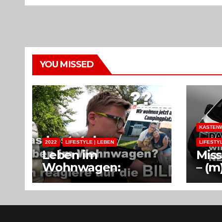
YOU MISSED
KASTENW
2022
LIFESTYLE | LEBEN
LIFESTY
Leben im
Mis
Wohnwagen:
– (m
Kosten pro Monat
Zuh
Kas
Woh