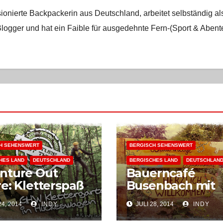
ionierte Backpackerin aus Deutschland, arbeitet selbständig al
logger und hat ein Faible für ausgedehnte Fern-(Sport & Abent
H SEHENSWERT
BERGISCH SEHENSWERT
HES LAND
DEUTSCHLAND
BERGISCHES LAND
DEUTSCHLAN
nture Out
Bauerncafé
e: Kletterspaß
Busenbach mit
Wald
ländlichem Flair
4, 2014
INDY
JULI 28, 2014
INDY
bergischen
Spezialitäten