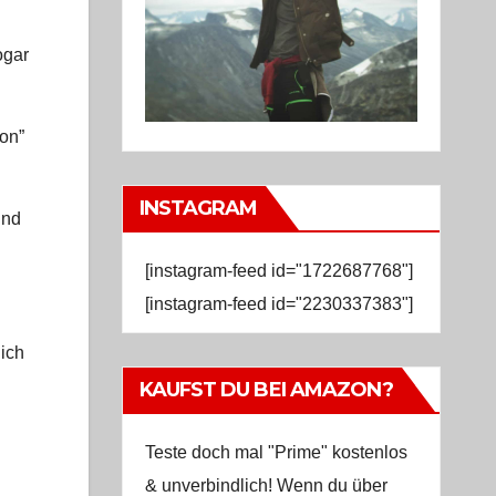
ogar
on”
INSTAGRAM
und
[instagram-feed id="1722687768"]
[instagram-feed id="2230337383"]
ich
KAUFST DU BEI AMAZON?
Teste doch mal "Prime" kostenlos
& unverbindlich! Wenn du über